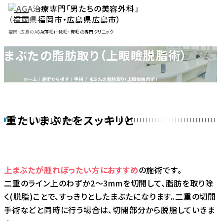
福岡・広島のAGA(薄毛)・発毛・育毛の専門クリニック
まぶたの脂肪取り（上眼瞼脱脂術）
ホーム
施術から探す
手術
まぶたの脂肪取り（上眼瞼脱脂術）
重たいまぶたをスッキリと
上まぶたが腫れぼったい方におすすめ
の施術です。
二重のライン上のわずか2～3mmを切開して、脂肪を取り除
く(脱脂)ことで、すっきりとしたまぶたになります。二重の切開
手術などと同時に行う場合は、切開部分から脱脂していきま