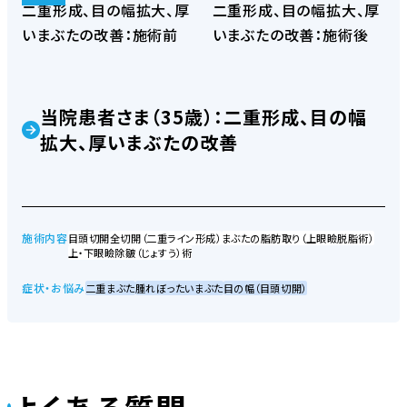
当院患者さま（35歳）：二重形成、目の幅
拡大、厚いまぶたの改善
施術内容
目頭切開
全切開（二重ライン形成）
まぶたの脂肪取り（上眼瞼脱脂術）
上・下眼瞼除皺（じょすう）術
症状・お悩み
二重まぶた
腫れぼったいまぶた
目の幅（目頭切開）