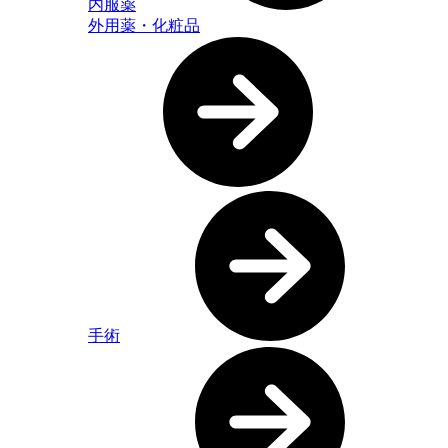
内服薬
外用薬・化粧品
手術