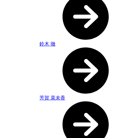
鈴木 徹
芳賀 菜未香