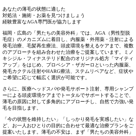
あなたの薄⽑の状態に適した
対処法・施術・お薬を⾒つけましょう
経験豊富なAGA専⾨医が協⼒します
福岡・広島の「男たちの美容外科」では、AGA（男性型脱
⽑症）のメカニズムに着⽬し、内服薬・外⽤薬・注射による
発⽑治療、⽑髪再⽣療法、頭⽪環境を整えるケアまで、複数
のアプローチを組み合わせた治療をご提案しています。ミノ
キシジル・フィナステリド配合のオリジナル処⽅「マイティ
アップ」をはじめ、プロペシア・ザガーロといった内服薬、
発⽑カクテル注射やHARG療法、ステムリペアなど、症状や
ご希望に応じて幅広く選択が可能です。
さらに、医療ヘッドスパや発⽑サポート注射、専⽤シャンプ
ーによる頭⽪環境ケアまでトータルでサポートすることで、
薄⽑の原因に対して多⾓的にアプローチし、⾃然で⼒強い発
⽑を⽬指します。
「今の状態を維持したい」「しっかり発⽑を実感したい」な
ど、お⼀⼈おひとりの⽬的に合わせて最適な治療プランをご
提案いたします。薄⽑の不安は、まず「男たちの美容外科」