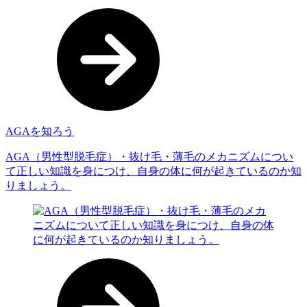
AGAを知ろう
AGA（男性型脱⽑症）・抜け⽑・薄⽑のメカニズムについ
て正しい知識を⾝につけ、⾃⾝の体に何が起きているのか知
りましょう。