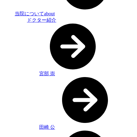
当院について
about
ドクター紹介
宮部 崇
田崎 公