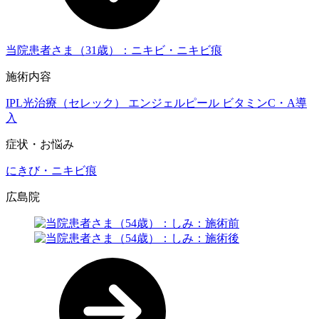
当院患者さま（31歳）：ニキビ・ニキビ痕
施術内容
IPL光治療（セレック）
エンジェルピール
ビタミンC・A導
入
症状・お悩み
にきび・ニキビ痕
広島院