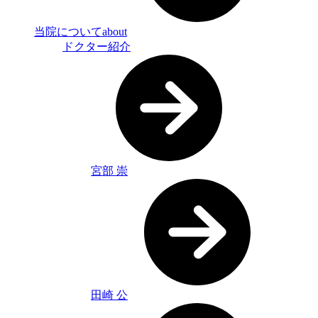
当院について
about
ドクター紹介
宮部 崇
田崎 公