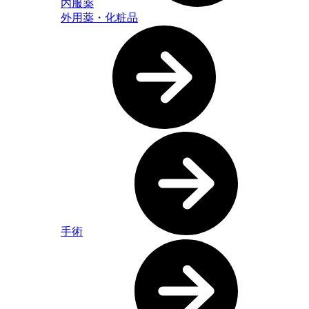
内服薬
外用薬・化粧品
手術