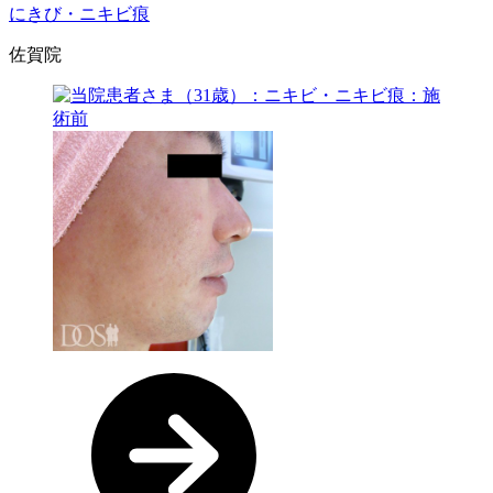
にきび・ニキビ痕
佐賀院