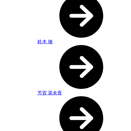
鈴木 徹
芳賀 菜未香