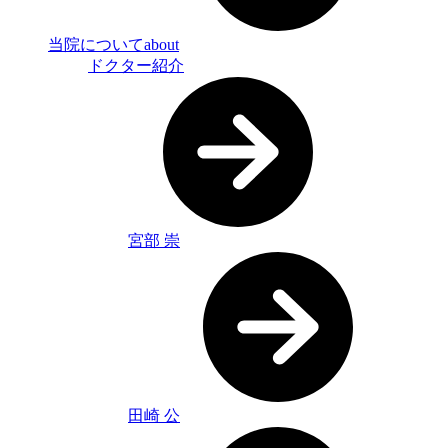
当院について
about
ドクター紹介
宮部 崇
田崎 公