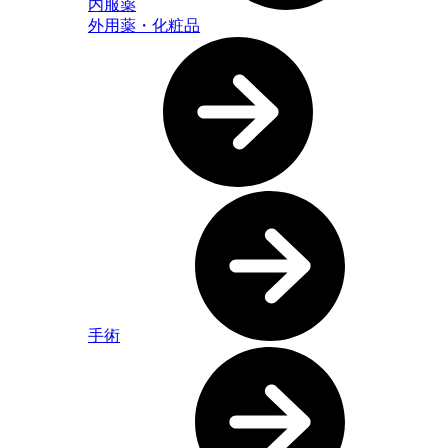
内服薬
外用薬・化粧品
手術