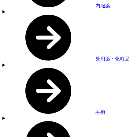
内服薬
外用薬・化粧品
手術