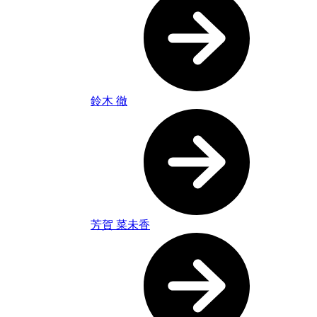
鈴木 徹
芳賀 菜未香