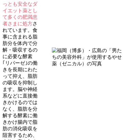
っとも安全なダ
イエット薬とし
て多くの肥満患
者さまに処方
さ
れています。食
事に含まれる脂
肪分を体内で分
解・吸収するの
に必要な酵素
｢リパーゼ｣の働
きを長期にわた
って抑え、脂肪
の吸収を抑制し
ます。脳や神経
系などに直接働
きかけるのでは
なく、脂肪を分
解する酵素に働
きかけ腸内で脂
肪の消化吸収を
阻害するため、