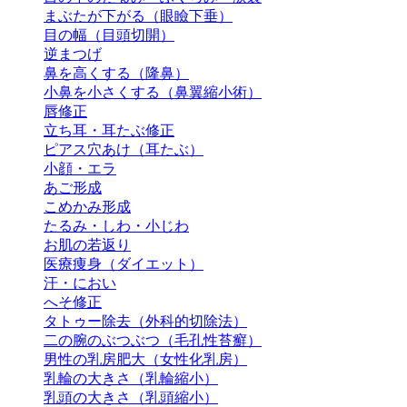
まぶたが下がる（眼瞼下垂）
目の幅（目頭切開）
逆まつげ
鼻を高くする（隆鼻）
小鼻を小さくする（鼻翼縮小術）
唇修正
立ち耳・耳たぶ修正
ピアス穴あけ（耳たぶ）
小顔・エラ
あご形成
こめかみ形成
たるみ・しわ・小じわ
お肌の若返り
医療痩身（ダイエット）
汗・におい
へそ修正
タトゥー除去（外科的切除法）
二の腕のぶつぶつ（毛孔性苔癬）
男性の乳房肥大（女性化乳房）
乳輪の大きさ（乳輪縮小）
乳頭の大きさ（乳頭縮小）