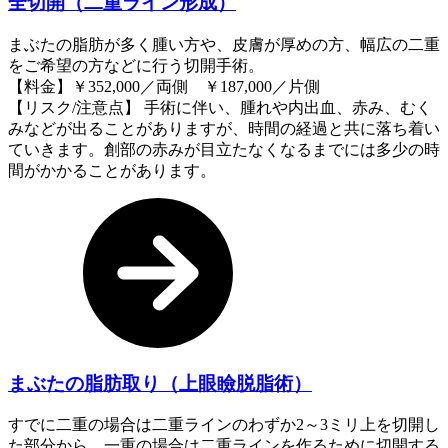
全切開（二重ライン形成）
まぶたの脂肪が多く腫い方や、皮膚が厚めの方、幅広の二重
をご希望の方などに行う切開手術。
【料金】￥352,000／両側 ￥187,000／片側
【リスク/注意点】 手術に伴い、腫れや内出血、赤み、むく
みなどが出ることがありますが、時間の経過と共に落ち着い
ていきます。創部の赤みが目立たなくなるまでには多少の時
間がかかることがあります。
まぶたの脂肪取り（上眼瞼脱脂術）
すでに二重の場合は二重ラインのわずか2～3ミリ上を切開し
た部分から、一重の場合は二重ラインを作るために切開する