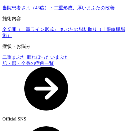
当院患者さま（43歳）：二重形成、厚いまぶたの改善
施術内容
全切開（二重ライン形成）
まぶたの脂肪取り（上眼瞼脱脂
術）
症状・お悩み
二重まぶた
腫れぼったいまぶた
肌・顔・全身の症例一覧
Official SNS