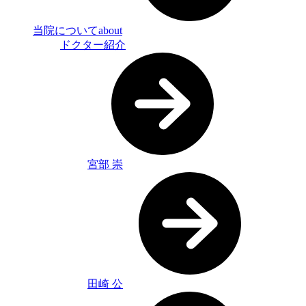
当院について
about
ドクター紹介
宮部 崇
田崎 公