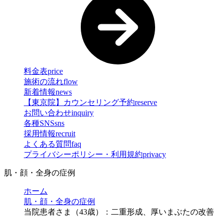
料金表
price
施術の流れ
flow
新着情報
news
【東京院】カウンセリング予約
reserve
お問い合わせ
inquiry
各種SNS
sns
採用情報
recruit
よくある質問
faq
プライバシーポリシー・利用規約
privacy
肌・顔・全身の症例
ホーム
肌・顔・全身の症例
当院患者さま（43歳）：二重形成、厚いまぶたの改善