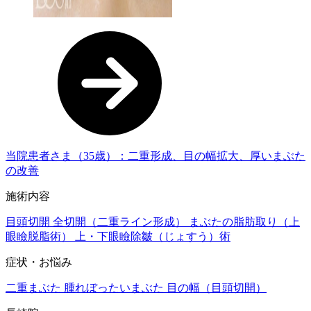
当院患者さま（35歳）：二重形成、目の幅拡大、厚いまぶた
の改善
施術内容
目頭切開
全切開（二重ライン形成）
まぶたの脂肪取り（上
眼瞼脱脂術）
上・下眼瞼除皺（じょすう）術
症状・お悩み
二重まぶた
腫れぼったいまぶた
目の幅（目頭切開）