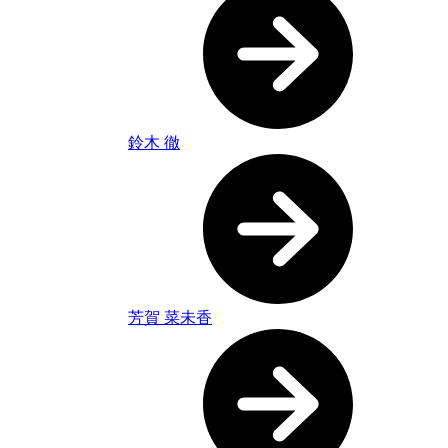
鈴木 徹
芳賀 菜未香