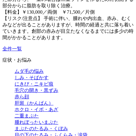
部分からに脂肪を取り除く治療。
【料金】￥130,000／両側 ￥71,500／片側
【リスク/注意点】 手術に伴い、腫れや内出血、赤み、むく
みなどが出ることがありますが、時間の経過と共に落ち着い
ていきます。創部の赤みが目立たなくなるまでには多少の時
間がかかることがあります。
全件一覧
症状・お悩み
ムダ毛の悩み
しみ・そばかす
にきび・ニキビ痕
毛穴の開き・黒ずみ
赤ら顔
肝斑（かんぱん）
ホクロ・イボ・あざ
二重まぶた
腫れぼったいまぶた
まぶたのたるみ・くぼみ
目の下のたるみ・ふくらみ・涙袋