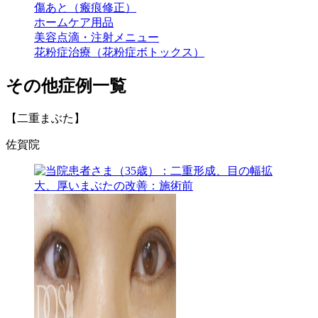
傷あと（瘢痕修正）
ホームケア用品
美容点滴・注射メニュー
花粉症治療（花粉症ボトックス）
その他症例一覧
【二重まぶた】
佐賀院