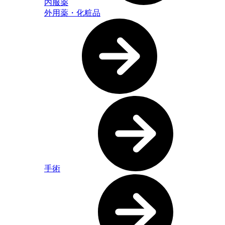
内服薬
外用薬・化粧品
手術