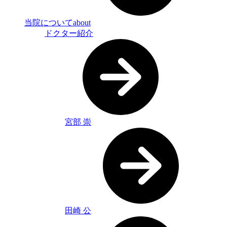
当院について
about
ドクター紹介
宮部 崇
田崎 公