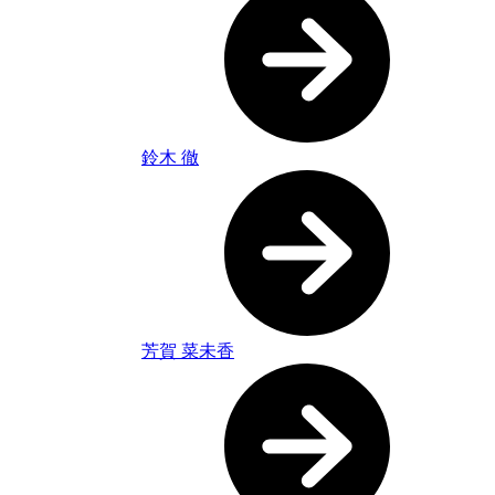
鈴木 徹
芳賀 菜未香