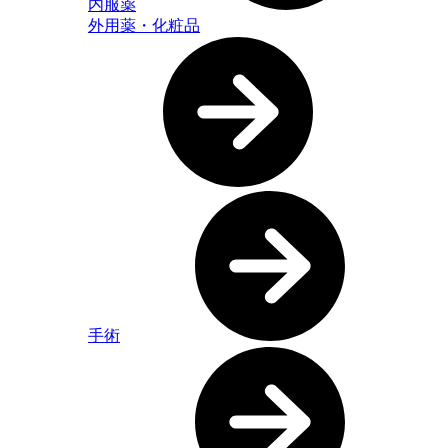
内服薬
外用薬・化粧品
手術