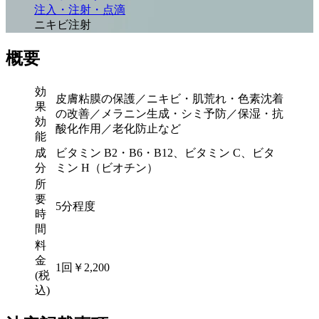
注入・注射・点滴
ニキビ注射
概要
効
皮膚粘膜の保護／ニキビ・肌荒れ・色素沈着
果
の改善／メラニン生成・シミ予防／保湿・抗
効
酸化作用／老化防止など
能
成
ビタミン B2・B6・B12、ビタミン C、ビタ
分
ミン H（ビオチン）
所
要
5分程度
時
間
料
金
1回￥2,200
(税
込)