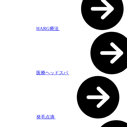
HARG療法
医療ヘッドスパ
発毛点滴