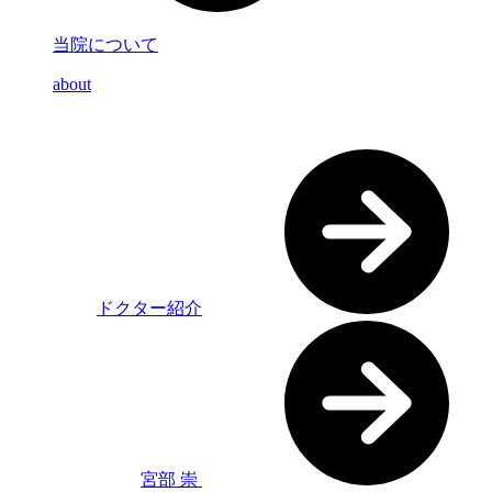
当院について
about
ドクター紹介
宮部 崇