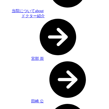
当院について
about
ドクター紹介
宮部 崇
田崎 公