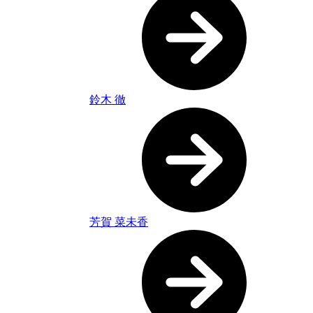
鈴木 徹
芳賀 菜未香