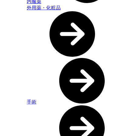
内服薬
外用薬・化粧品
手術