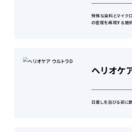
テリド）
麻酔管理について
特殊な染料とマイク
の密度を再現する施術
AGA外用薬マイティアップ
CM・メディア出演の紹介
ヘリオケア
AGA内服薬プロペシア
日差しを浴びる前に飲