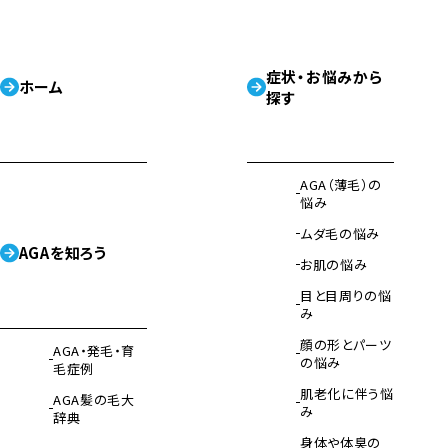
症状・お悩みから
ホーム
探す
AGA（薄毛）の
悩み
ムダ毛の悩み
AGAを知ろう
お肌の悩み
目と目周りの悩
み
顔の形とパーツ
AGA・発毛・育
の悩み
毛症例
肌老化に伴う悩
AGA髪の毛大
み
辞典
身体や体臭の