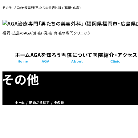
その他 | AGA治療専門「男たちの美容外科」（福岡・広島）
福岡・広島のAGA(薄毛)・発毛・育毛の専門クリニック
ホーム
AGAを知ろう
当院について
医院紹介・アクセス
Home
AGA
About
Clinic
その他
AGAを知ろう
当院について
医院紹介・ア
AGA
about
clinic
ホーム
施術から探す
その他
AGA・発毛・育毛症例
ドクター紹介
福岡AGA「男