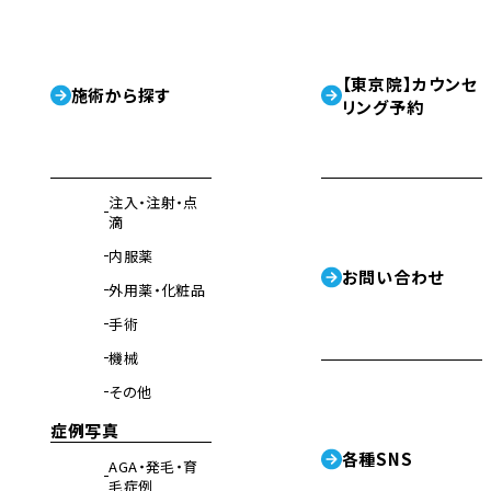
【東京院】カウンセ
施術から探す
リング予約
注入・注射・点
滴
内服薬
お問い合わせ
外用薬・化粧品
手術
機械
その他
症例写真
各種SNS
AGA・発毛・育
毛症例