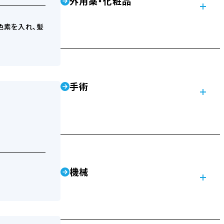
外用薬・化粧品
色素を入れ、髪
手術
機械