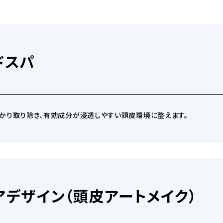
肌・顔・全身の症例
ドスパ
たちの美容外科」広島院
ムダ毛の悩み
内服薬
 公
かり取り除き、有効成分が浸透しやすい頭皮環境に整えます。
たちの美容外科」東京院
お肌の悩み
外用薬・化粧品
 菜未香
アデザイン（頭皮アートメイク）
目と目周りの悩み
手術
ス