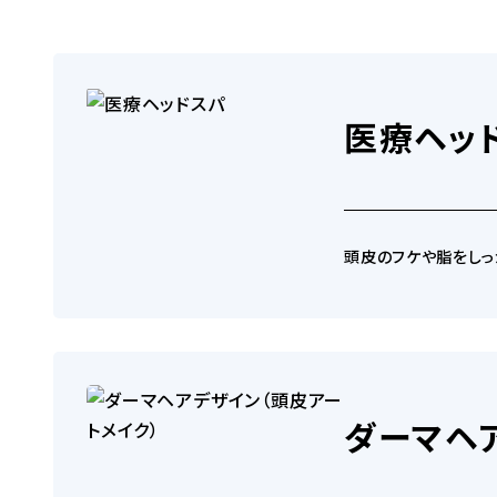
医療ヘッ
AGA髪の毛大辞典
広島AGA「男
宮部 崇
田崎
頭皮のフケや脂をしっ
AGA施術一覧
東京AGA「男
鈴木 徹
芳賀
ダーマヘ
AGA内服薬マイティアップ（ミノキシジル・フィナ