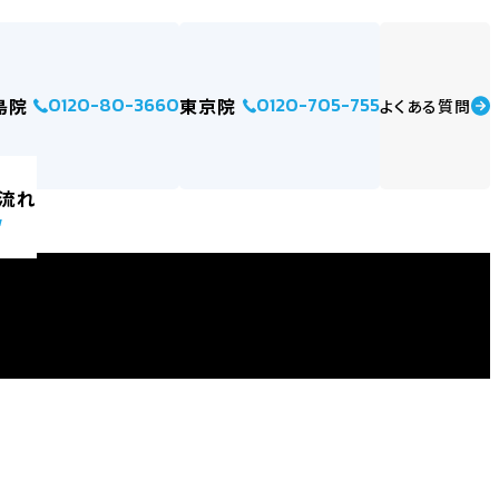
0120-80-3660
0120-705-755
島院
東京院
よくある質問
流れ
w
例