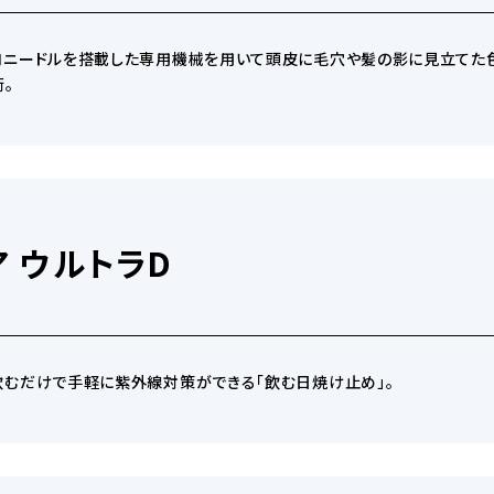
ロニードルを搭載した専用機械を用いて頭皮に毛穴や髪の影に見立てた
。
顔の形とパーツの悩み
機械
 ウルトラD
肌老化に伴う悩み
その他
むだけで手軽に紫外線対策ができる「飲む日焼け止め」。
身体や体臭の悩み