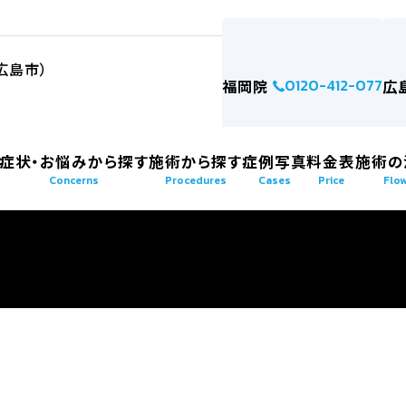
0120-412-077
福岡院
広
症状・お悩みから探す
施術から探す
症例写真
料金表
施術の
Concerns
Procedures
Cases
Price
Flo
症例写真
クセス
症状・お悩みから探す
施術から探す
cases
concerns
procedures
AGA・発毛・育毛症
たちの美容外科」福岡院
AGA（薄毛）の悩み
注入・注射・点滴