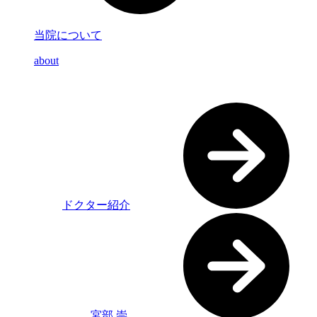
当院について
about
ドクター紹介
宮部 崇