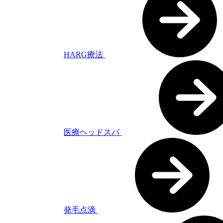
HARG療法
医療ヘッドスパ
発毛点滴