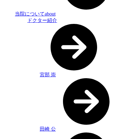
当院について
about
ドクター紹介
宮部 崇
田崎 公