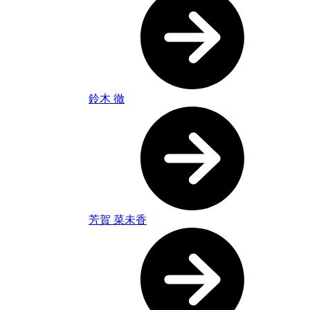
鈴木 徹
芳賀 菜未香