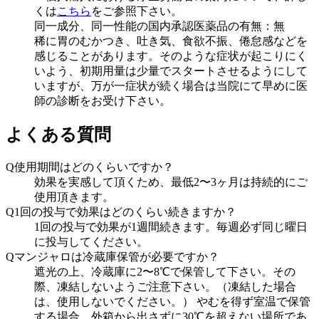
くは
こちら
をご参照下さい。
同一成分、同一性能の国内承認医薬品の有無：無
稀に胃のむかつき、吐き気、食欲不振、倦怠感などを
感じることがあります。そのような症状が起こりにく
いよう、初期用量は少量でスタートさせるようにして
いますが、万が一症状が続く場合は当院にて早めに医
師の診断をお受け下さい。
よくある質問
Q
使用期間はどのくらいですか？
効果を実感して頂くため、最低2〜3ヶ月は持続的にご
使用頂きます。
Q
1回の投与で効果はどのくらい続きますか？
1回の投与で効果が1週間続きます。毎週必ず同じ曜日
に投与してください。
Q
マンジャロは冷蔵庫保管が必要ですか？
遮光の上、冷蔵庫に2〜8℃で保管して下さい。その
際、凍結しないようご注意下さい。（凍結した場合
は、使用しないでください。） やむを得ず室温で保管
する場合、外箱から出さずに30℃を超えない場所であ