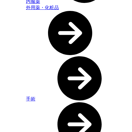
内服薬
外用薬・化粧品
手術