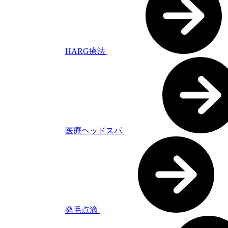
HARG療法
医療ヘッドスパ
発毛点滴