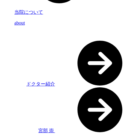
当院について
about
ドクター紹介
宮部 崇