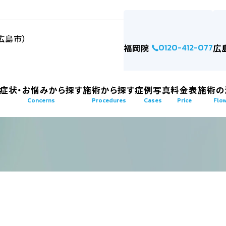
0120-412-077
福岡院
広
症状・お悩みから探す
施術から探す
症例写真
料金表
施術の
Concerns
Procedures
Cases
Price
Flo
症例写真
クセス
症状・お悩みから探す
施術から探す
cases
concerns
procedures
AGA・発毛・育毛症
たちの美容外科」福岡院
AGA（薄毛）の悩み
注入・注射・点滴