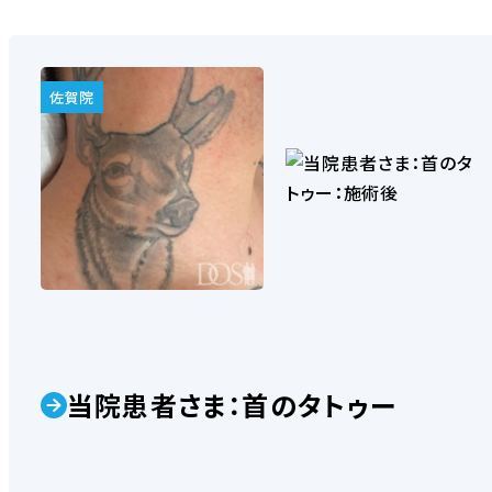
佐賀院
AGA髪の毛大辞典
広島AGA「男
宮部 崇
田崎
AGA施術一覧
東京AGA「男
鈴木 徹
芳賀
当院患者さま：首のタトゥー
AGA内服薬マイティアップ（ミノキシジル・フィナ