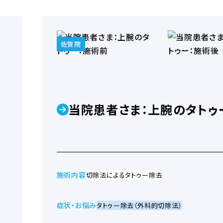
肌・顔・全身の症例
佐賀院
たちの美容外科」広島院
ムダ毛の悩み
内服薬
 公
当院患者さま：上腕のタトゥ
たちの美容外科」東京院
お肌の悩み
外用薬・化粧品
 菜未香
施術内容
切除法によるタトゥー除去
症状・お悩み
タトゥー除去（外科的切除法）
目と目周りの悩み
手術
ス