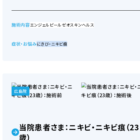
AGA内服薬ザガーロ
施術内容
エンジェルピール
ゼオスキンヘルス
症状・お悩み
にきび・ニキビ痕
発毛カクテル注射
広島院
ステムリペア
当院患者さま：ニキビ・ニキビ痕（23
歳）