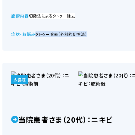
テリド）
麻酔管理について
施術内容
切除法によるタトゥー除去
症状・お悩み
タトゥー除去（外科的切除法）
AGA外用薬マイティアップ
CM・メディア出演の紹介
広島院
AGA内服薬プロペシア
当院患者さま（20代）：ニキビ