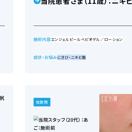
当院患者さま（11歳）：ニキ
施術内容
エンジェルピール
ベピオゲル／ローション
症状・お悩み
にきび・ニキビ痕
佐賀院