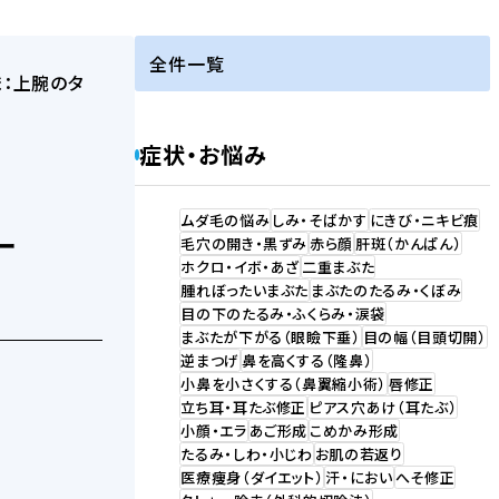
全件一覧
症状・お悩み
ムダ毛の悩み
しみ・そばかす
にきび・ニキビ痕
ー
毛穴の開き・黒ずみ
赤ら顔
肝斑（かんぱん）
ホクロ・イボ・あざ
二重まぶた
腫れぼったいまぶた
まぶたのたるみ・くぼみ
目の下のたるみ・ふくらみ・涙袋
まぶたが下がる（眼瞼下垂）
目の幅（目頭切開）
逆まつげ
鼻を高くする（隆鼻）
小鼻を小さくする（鼻翼縮小術）
唇修正
立ち耳・耳たぶ修正
ピアス穴あけ（耳たぶ）
小顔・エラ
あご形成
こめかみ形成
たるみ・しわ・小じわ
お肌の若返り
医療痩身（ダイエット）
汗・におい
へそ修正