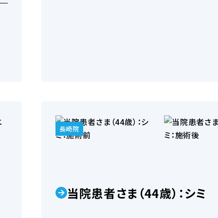
顔の形とパーツの悩み
機械
長崎院
肌老化に伴う悩み
その他
当院患者さま（44歳）：シミ
身体や体臭の悩み