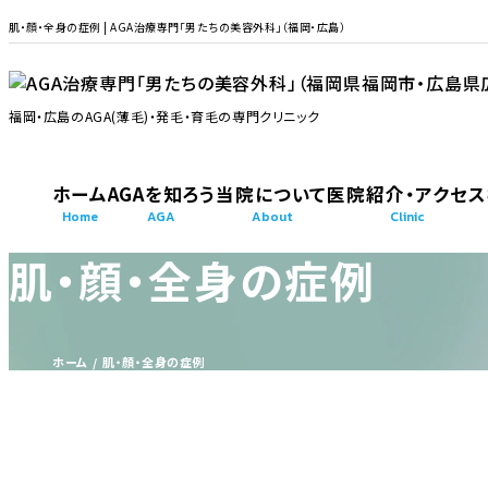
肌・顔・全身の症例 | AGA治療専門「男たちの美容外科」（福岡・広島）
福岡・広島のAGA(薄毛)・発毛・育毛の専門クリニック
ホーム
AGAを知ろう
当院について
医院紹介・アクセス
Home
AGA
About
Clinic
肌・顔・全身の症例
AGAを知ろう
当院について
医院紹介・ア
AGA
about
clinic
ホーム
肌・顔・全身の症例
AGA・発毛・育毛症例
ドクター紹介
福岡AGA「男