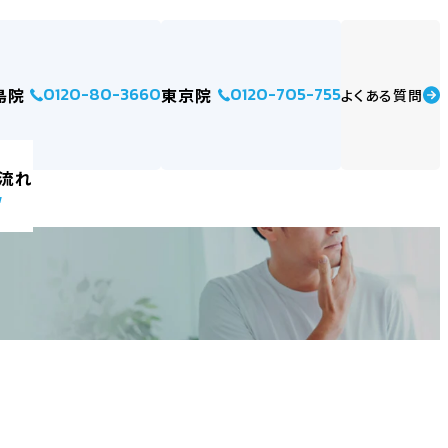
0120-80-3660
0120-705-755
島院
東京院
よくある質問
流れ
w
例