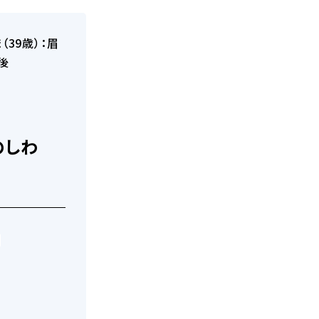
のしわ
）