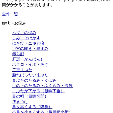
間がかかることがあります。
全件一覧
症状・お悩み
ムダ毛の悩み
しみ・そばかす
にきび・ニキビ痕
毛穴の開き・黒ずみ
赤ら顔
肝斑（かんぱん）
ホクロ・イボ・あざ
二重まぶた
腫れぼったいまぶた
まぶたのたるみ・くぼみ
目の下のたるみ・ふくらみ・涙袋
まぶたが下がる（眼瞼下垂）
目の幅（目頭切開）
逆まつげ
鼻を高くする（隆鼻）
小鼻を小さくする（鼻翼縮小術）