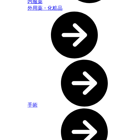
内服薬
外用薬・化粧品
手術