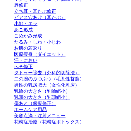
唇修正
立ち耳・耳たぶ修正
ピアス穴あけ（耳たぶ）
小顔・エラ
あご形成
こめかみ形成
たるみ・しわ・小じわ
お肌の若返り
医療痩身（ダイエット）
汗・におい
へそ修正
タトゥー除去（外科的切除法）
二の腕のぶつぶつ（毛孔性苔癬）
男性の乳房肥大（女性化乳房）
乳輪の大きさ（乳輪縮小）
乳頭の大きさ（乳頭縮小）
傷あと（瘢痕修正）
ホームケア用品
美容点滴・注射メニュー
花粉症治療（花粉症ボトックス）