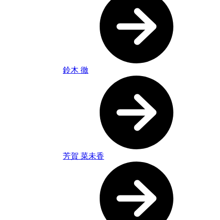
鈴木 徹
芳賀 菜未香