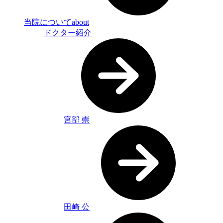
当院について
about
ドクター紹介
宮部 崇
田崎 公