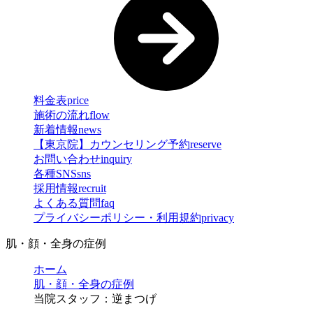
料金表
price
施術の流れ
flow
新着情報
news
【東京院】カウンセリング予約
reserve
お問い合わせ
inquiry
各種SNS
sns
採用情報
recruit
よくある質問
faq
プライバシーポリシー・利用規約
privacy
肌・顔・全身の症例
ホーム
肌・顔・全身の症例
当院スタッフ：逆まつげ