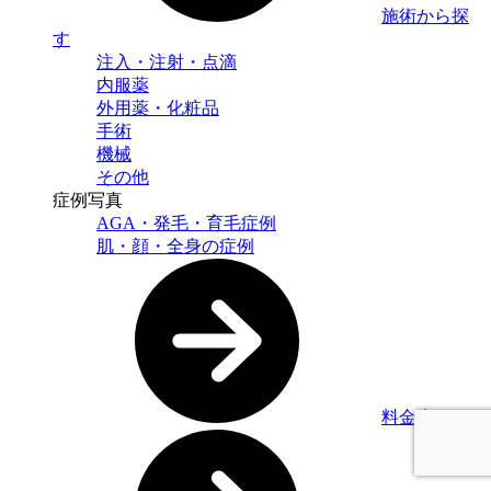
施術から探
す
注入・注射・点滴
内服薬
外用薬・化粧品
手術
機械
その他
症例写真
AGA・発毛・育毛症例
肌・顔・全身の症例
料金表