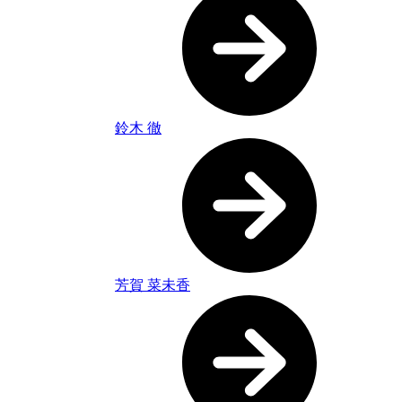
鈴木 徹
芳賀 菜未香