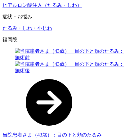
ヒアルロン酸注入（たるみ・しわ）
症状・お悩み
たるみ・しわ・小じわ
福岡院
当院患者さま（43歳）：目の下と頬のたるみ