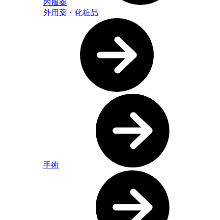
内服薬
外用薬・化粧品
手術