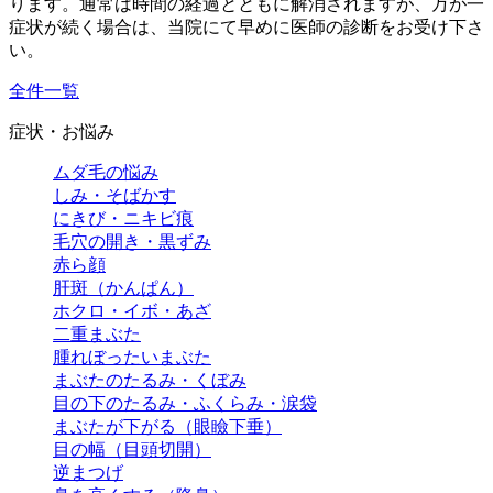
ります。通常は時間の経過とともに解消されますが、万が一
症状が続く場合は、当院にて早めに医師の診断をお受け下さ
い。
全件一覧
症状・お悩み
ムダ毛の悩み
しみ・そばかす
にきび・ニキビ痕
毛穴の開き・黒ずみ
赤ら顔
肝斑（かんぱん）
ホクロ・イボ・あざ
二重まぶた
腫れぼったいまぶた
まぶたのたるみ・くぼみ
目の下のたるみ・ふくらみ・涙袋
まぶたが下がる（眼瞼下垂）
目の幅（目頭切開）
逆まつげ