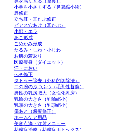
鼻を高くする（隆鼻）
小鼻を小さくする（鼻翼縮小術）
唇修正
立ち耳・耳たぶ修正
ピアス穴あけ（耳たぶ）
小顔・エラ
あご形成
こめかみ形成
たるみ・しわ・小じわ
お肌の若返り
医療痩身（ダイエット）
汗・におい
へそ修正
タトゥー除去（外科的切除法）
二の腕のぶつぶつ（毛孔性苔癬）
男性の乳房肥大（女性化乳房）
乳輪の大きさ（乳輪縮小）
乳頭の大きさ（乳頭縮小）
傷あと（瘢痕修正）
ホームケア用品
美容点滴・注射メニュー
花粉症治療（花粉症ボトックス）