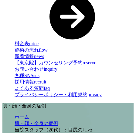
料金表
price
施術の流れ
flow
新着情報
news
【東京院】カウンセリング予約
reserve
お問い合わせ
inquiry
各種SNS
sns
採用情報
recruit
よくある質問
faq
プライバシーポリシー・利用規約
privacy
肌・顔・全身の症例
ホーム
肌・顔・全身の症例
当院スタッフ（20代）：目尻のしわ