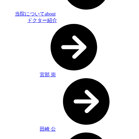
当院について
about
ドクター紹介
宮部 崇
田崎 公