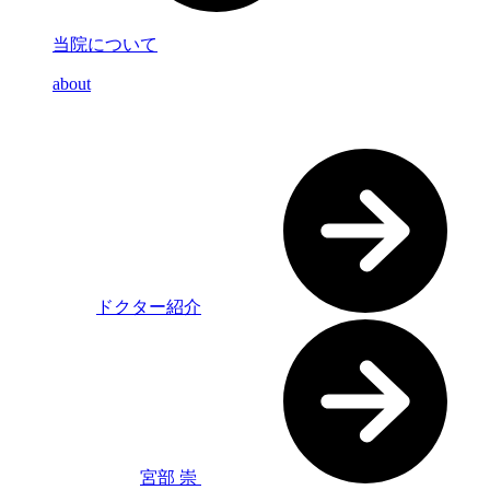
当院について
about
ドクター紹介
宮部 崇