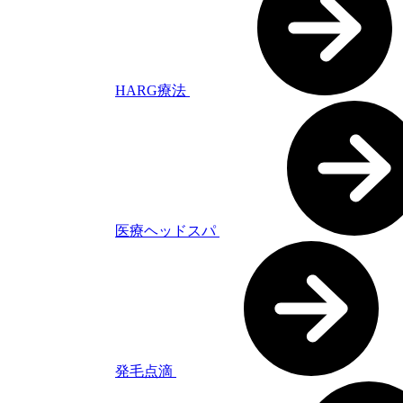
HARG療法
医療ヘッドスパ
発毛点滴