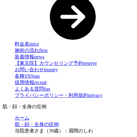
料金表
price
施術の流れ
flow
新着情報
news
【東京院】カウンセリング予約
reserve
お問い合わせ
inquiry
各種SNS
sns
採用情報
recruit
よくある質問
faq
プライバシーポリシー・利用規約
privacy
肌・顔・全身の症例
ホーム
肌・顔・全身の症例
当院患者さま（39歳）：眉間のしわ