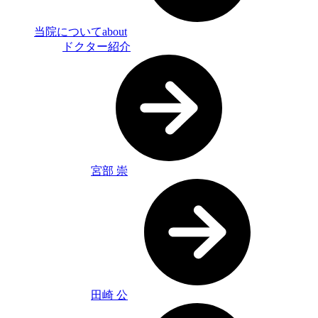
当院について
about
ドクター紹介
宮部 崇
田崎 公