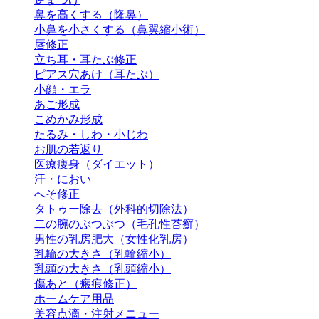
鼻を高くする（隆鼻）
小鼻を小さくする（鼻翼縮小術）
唇修正
立ち耳・耳たぶ修正
ピアス穴あけ（耳たぶ）
小顔・エラ
あご形成
こめかみ形成
たるみ・しわ・小じわ
お肌の若返り
医療痩身（ダイエット）
汗・におい
へそ修正
タトゥー除去（外科的切除法）
二の腕のぶつぶつ（毛孔性苔癬）
男性の乳房肥大（女性化乳房）
乳輪の大きさ（乳輪縮小）
乳頭の大きさ（乳頭縮小）
傷あと（瘢痕修正）
ホームケア用品
美容点滴・注射メニュー