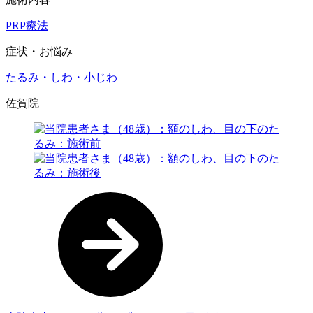
PRP療法
症状・お悩み
たるみ・しわ・小じわ
佐賀院