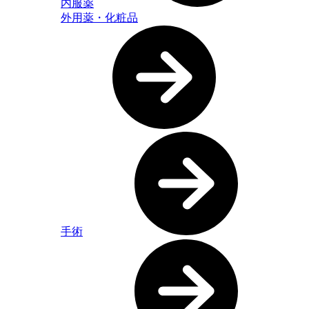
内服薬
外用薬・化粧品
手術