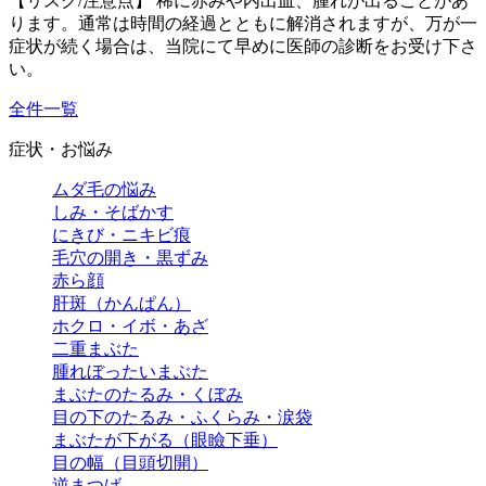
【リスク/注意点】 稀に赤みや内出血、腫れが出ることがあ
ります。通常は時間の経過とともに解消されますが、万が一
症状が続く場合は、当院にて早めに医師の診断をお受け下さ
い。
全件一覧
症状・お悩み
ムダ毛の悩み
しみ・そばかす
にきび・ニキビ痕
毛穴の開き・黒ずみ
赤ら顔
肝斑（かんぱん）
ホクロ・イボ・あざ
二重まぶた
腫れぼったいまぶた
まぶたのたるみ・くぼみ
目の下のたるみ・ふくらみ・涙袋
まぶたが下がる（眼瞼下垂）
目の幅（目頭切開）
逆まつげ