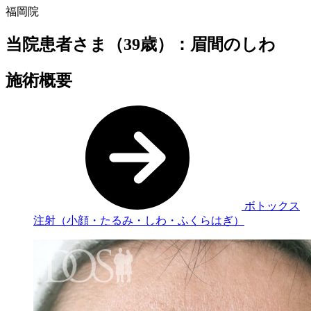
福岡院
当院患者さま（39歳）：眉間のしわ
施術概要
ボトックス
注射（小顔・たるみ・しわ・ふくらはぎ）