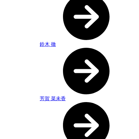
鈴木 徹
芳賀 菜未香