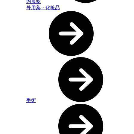
内服薬
外用薬・化粧品
手術