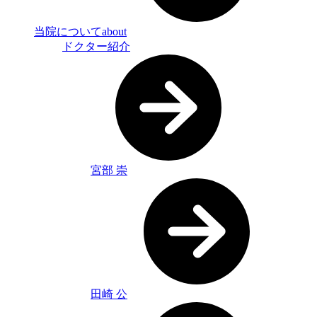
当院について
about
ドクター紹介
宮部 崇
田崎 公