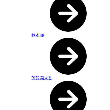
鈴木 徹
芳賀 菜未香