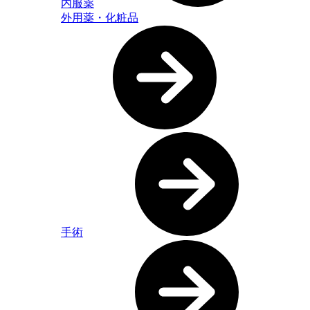
内服薬
外用薬・化粧品
手術