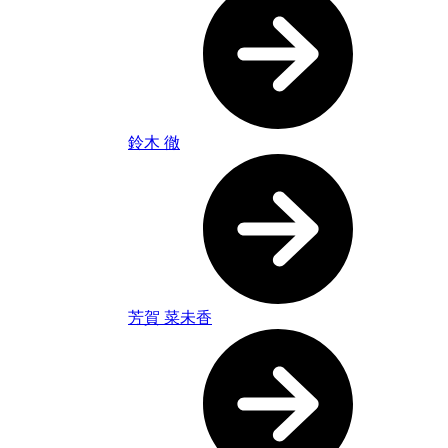
鈴木 徹
芳賀 菜未香