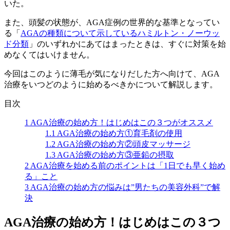
いた。
また、頭髪の状態が、AGA症例の世界的な基準となってい
る「
AGAの種類について示しているハミルトン・ノーウッ
ド分類
」のいずれかにあてはまったときは、すぐに対策を始
めなくてはいけません。
今回はこのように薄毛が気になりだした方へ向けて、AGA
治療をいつどのように始めるべきかについて解説します。
目次
1
AGA治療の始め方！はじめはこの３つがオススメ
1.1
AGA治療の始め方①育毛剤の使用
1.2
AGA治療の始め方②頭皮マッサージ
1.3
AGA治療の始め方③亜鉛の摂取
2
AGA治療を始める前のポイントは「1日でも早く始め
る」こと
3
AGA治療の始め方の悩みは”男たちの美容外科”で解
決
AGA治療の始め方！はじめはこの３つ