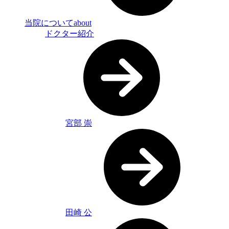
当院について
about
ドクター紹介
宮部 崇
田崎 公