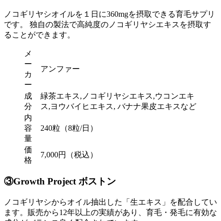
ノコギリヤシオイルを１日に360mgを摂取できる育毛サプリ
です。 独自の製法で高純度のノコギリヤシエキスを摂取す
ることができます。
メ
ー
アンファー
カ
ー
成
緑茶エキス,ノコギリヤシエキス,ウコンエキ
分
ス,ヨウバイヒエキス, バナナ果皮エキスなど
内
容
240粒（8粒/日）
量
価
7,000円（税込）
格
③Growth Project ボストン
ノコギリヤシからオイル抽出した「生エキス」を配合してい
ます。販売から12年以上の実績があり、育毛・発毛に有効な