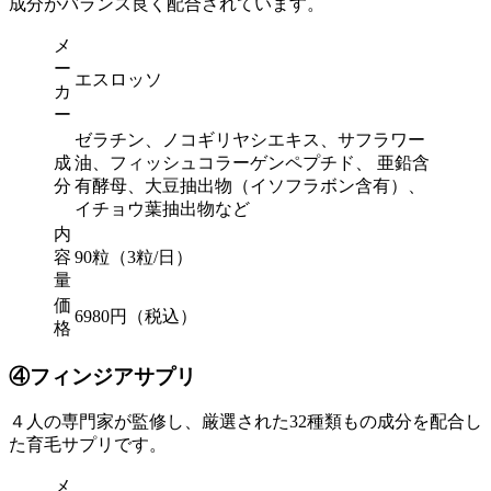
成分がバランス良く配合されています。
メ
ー
エスロッソ
カ
ー
ゼラチン、ノコギリヤシエキス、サフラワー
成
油、フィッシュコラーゲンペプチド、 亜鉛含
分
有酵母、大豆抽出物（イソフラボン含有）、
イチョウ葉抽出物など
内
容
90粒（3粒/日）
量
価
6980円（税込）
格
④フィンジアサプリ
４人の専門家が監修し、厳選された32種類もの成分を配合し
た育毛サプリです。
メ