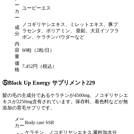
ー
ユーピーエス
カ
ー
ノコギリヤシエキス、ミレットエキス、豚プ
成
ラセンタ、ポリアミン、 亜鉛、大豆イソフラ
分
ボン、ケラチンパウダーなど
内
容
60粒（2粒/日）
量
価
7,452円（税込）
格
⑤Black Up Energy サプリメント229
髪の毛の主成分であるケラチンが4500mg、ノコギリヤシエ
キスが2250mg含有されています。保存料、着色料などが無
添加の育毛サプリです。
メー
Body care SSR
カー
ケラチン、ノコギリヤシエキス,澱粉加水分