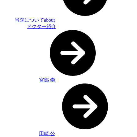
当院について
about
ドクター紹介
宮部 崇
田崎 公