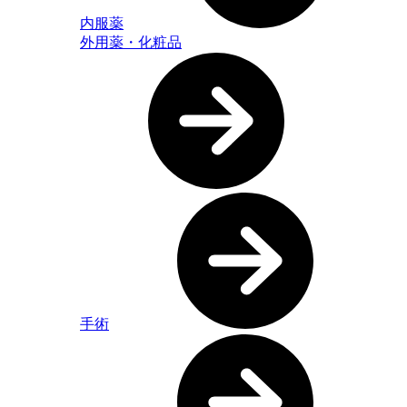
内服薬
外用薬・化粧品
手術