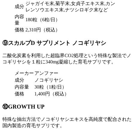
ジャガイモ末,菊芋末,女貞子エキス末,カン
成分
レンソウエキス末,ナツシロギク末など
内容
180粒（6粒/日）
量
価格
2,310円（税込）
⑨スカルプD サプリメント ノコギリヤシ
二酸化炭素を利用した超臨界CO2処理という特殊な製法でノ
コギリヤシを１粒に340mg凝縮した育毛サプリです。
メーカー
アンファー
成分
ノコギリヤシ
内容量
30粒（1粒/日）
価格
1,400円（税込）
⑩GROWTH UP
特殊な抽出方法でノコギリヤシエキスを高純度で配合された
国内製造の育毛サプリです。