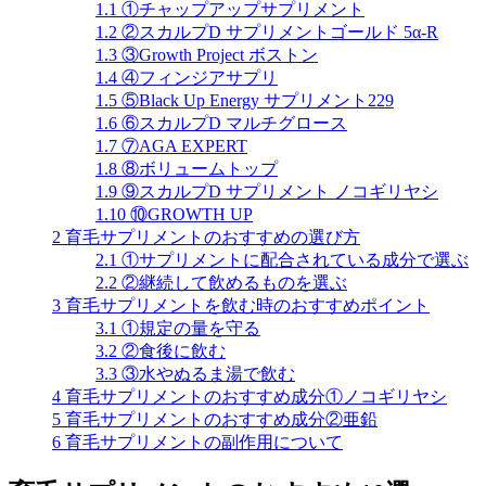
1.1
①チャップアップサプリメント
1.2
②スカルプD サプリメントゴールド 5α-R
1.3
③Growth Project ボストン
1.4
④フィンジアサプリ
1.5
⑤Black Up Energy サプリメント229
1.6
⑥スカルプD マルチグロース
1.7
⑦AGA EXPERT
1.8
⑧ボリュームトップ
1.9
⑨スカルプD サプリメント ノコギリヤシ
1.10
⑩GROWTH UP
2
育毛サプリメントのおすすめの選び方
2.1
①サプリメントに配合されている成分で選ぶ
2.2
②継続して飲めるものを選ぶ
3
育毛サプリメントを飲む時のおすすめポイント
3.1
①規定の量を守る
3.2
②食後に飲む
3.3
③水やぬるま湯で飲む
4
育毛サプリメントのおすすめ成分①ノコギリヤシ
5
育毛サプリメントのおすすめ成分②亜鉛
6
育毛サプリメントの副作用について