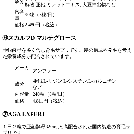
成分
解物,亜鉛,ミレットエキス, 大豆抽出物など
内容
90粒（3粒/日）
量
価格
2,480円（税込）
⑥スカルプD マルチグロース
亜鉛酵母を多く含む育毛サプリです。髪の構成や発毛を考え
た栄養成分が配合されています。
メーカ
アンファー
ー
亜鉛,L-リジン,L-シスチン,L-カルニチン
成分
など
内容量
240粒（8粒/日）
価格
4,811円（税込）
⑦AGA EXPERT
１日２粒で亜鉛酵母320mgと高配合された国内製造の育毛サ
プリです。