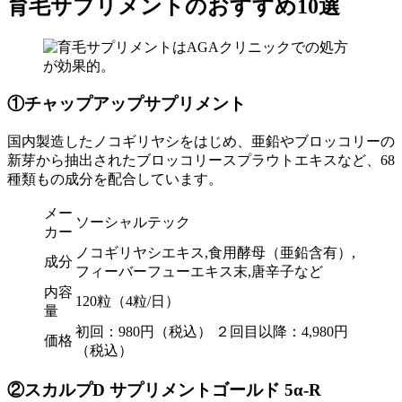
育毛サプリメントのおすすめ10選
①チャップアップサプリメント
国内製造したノコギリヤシをはじめ、亜鉛やブロッコリーの
新芽から抽出されたブロッコリースプラウトエキスなど、68
種類もの成分を配合しています。
メー
ソーシャルテック
カー
ノコギリヤシエキス,食用酵母（亜鉛含有）,
成分
フィーバーフューエキス末,唐辛子など
内容
120粒（4粒/日）
量
初回：980円（税込） ２回目以降：4,980円
価格
（税込）
②スカルプD サプリメントゴールド 5α-R