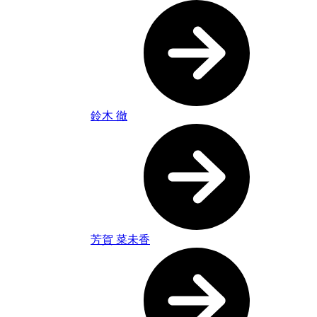
鈴木 徹
芳賀 菜未香