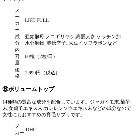
メ
ー
LIFE FULL
カ
ー
成
亜鉛酵母,ノコギリヤシ,高麗人参,ケラチン加
分
水分解物, 赤唐辛子, 大豆イソフラボンなど
内
容
60粒（2粒/日）
量
価
1,699円（税込）
格
⑧ボリュームトップ
14種類の豊富な成分を配合しています。ジャガイモ末,菊芋
末,女貞子エキス末,カンレンソウエキス末などの成分なので
女性にもおすすめの育毛サプリです。
メー
DHC
カー