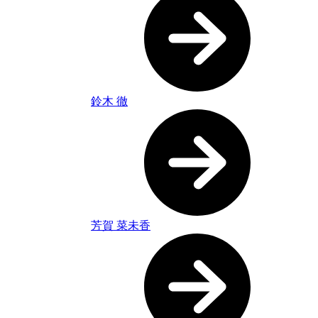
鈴木 徹
芳賀 菜未香