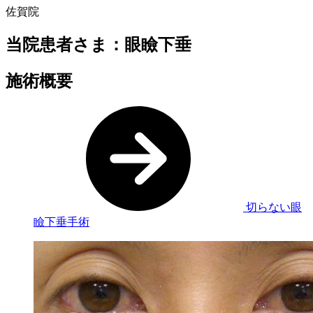
佐賀院
当院患者さま：眼瞼下垂
施術概要
切らない眼
瞼下垂手術