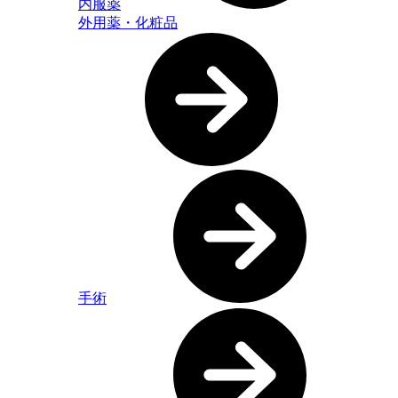
内服薬
外用薬・化粧品
手術