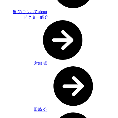
当院について
about
ドクター紹介
宮部 崇
田崎 公