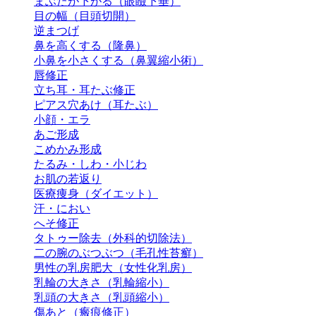
まぶたが下がる（眼瞼下垂）
目の幅（目頭切開）
逆まつげ
鼻を高くする（隆鼻）
小鼻を小さくする（鼻翼縮小術）
唇修正
立ち耳・耳たぶ修正
ピアス穴あけ（耳たぶ）
小顔・エラ
あご形成
こめかみ形成
たるみ・しわ・小じわ
お肌の若返り
医療痩身（ダイエット）
汗・におい
へそ修正
タトゥー除去（外科的切除法）
二の腕のぶつぶつ（毛孔性苔癬）
男性の乳房肥大（女性化乳房）
乳輪の大きさ（乳輪縮小）
乳頭の大きさ（乳頭縮小）
傷あと（瘢痕修正）