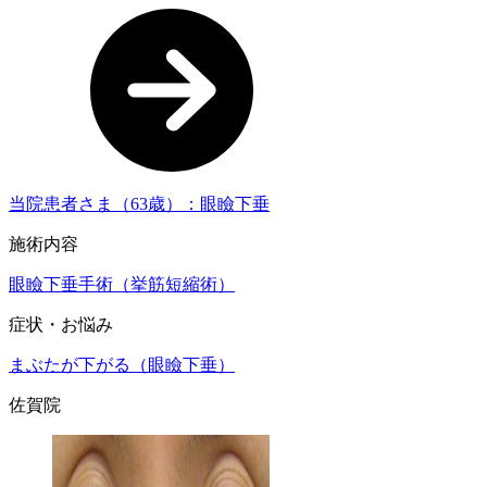
当院患者さま（63歳）：眼瞼下垂
施術内容
眼瞼下垂手術（挙筋短縮術）
症状・お悩み
まぶたが下がる（眼瞼下垂）
佐賀院