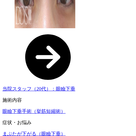
当院スタッフ（20代）：眼瞼下垂
施術内容
眼瞼下垂手術（挙筋短縮術）
症状・お悩み
まぶたが下がる（眼瞼下垂）