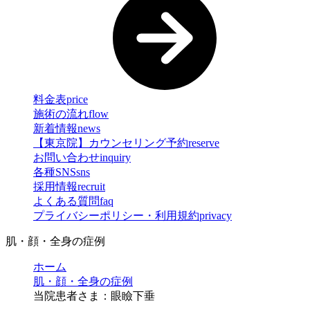
料金表
price
施術の流れ
flow
新着情報
news
【東京院】カウンセリング予約
reserve
お問い合わせ
inquiry
各種SNS
sns
採用情報
recruit
よくある質問
faq
プライバシーポリシー・利用規約
privacy
肌・顔・全身の症例
ホーム
肌・顔・全身の症例
当院患者さま：眼瞼下垂