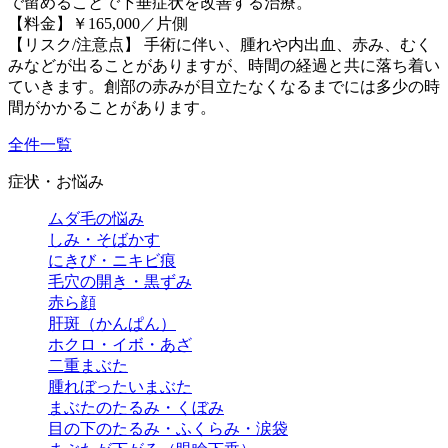
で留めることで下垂症状を改善する治療。
【料金】￥165,000／片側
【リスク/注意点】 手術に伴い、腫れや内出血、赤み、むく
みなどが出ることがありますが、時間の経過と共に落ち着い
ていきます。創部の赤みが目立たなくなるまでには多少の時
間がかかることがあります。
全件一覧
症状・お悩み
ムダ毛の悩み
しみ・そばかす
にきび・ニキビ痕
毛穴の開き・黒ずみ
赤ら顔
肝斑（かんぱん）
ホクロ・イボ・あざ
二重まぶた
腫れぼったいまぶた
まぶたのたるみ・くぼみ
目の下のたるみ・ふくらみ・涙袋