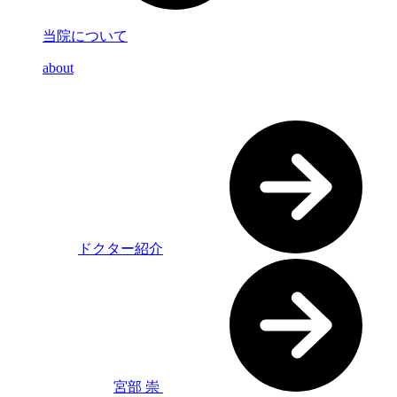
当院について
about
ドクター紹介
宮部 崇