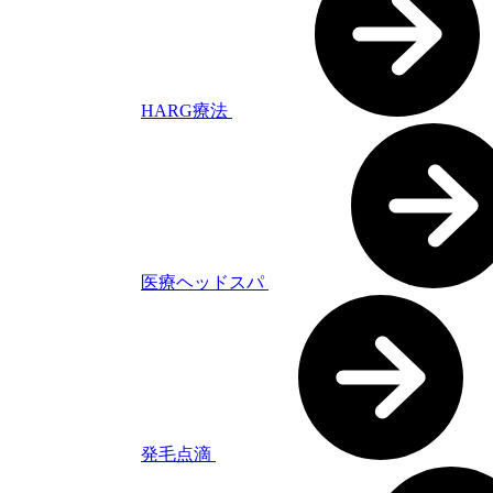
HARG療法
医療ヘッドスパ
発毛点滴