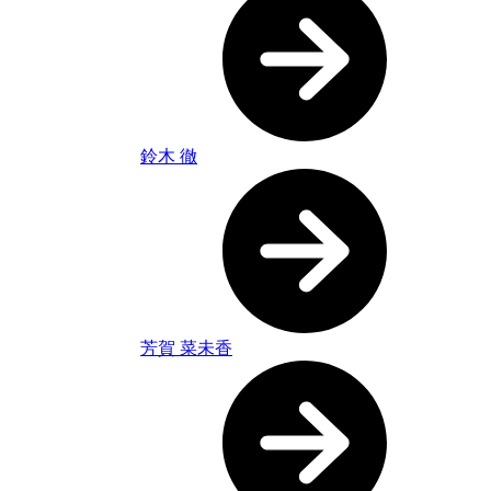
鈴木 徹
芳賀 菜未香