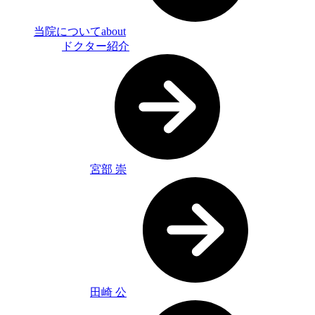
当院について
about
ドクター紹介
宮部 崇
田崎 公