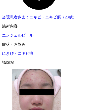
当院患者さま：ニキビ・ニキビ痕（23歳）
施術内容
エンジェルピール
症状・お悩み
にきび・ニキビ痕
福岡院