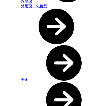
内服薬
外用薬・化粧品
手術