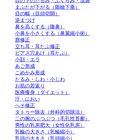
目の下のたるみ・ふくらみ・涙袋
まぶたが下がる（眼瞼下垂）
目の幅（目頭切開）
逆まつげ
鼻を高くする（隆鼻）
小鼻を小さくする（鼻翼縮小術）
唇修正
立ち耳・耳たぶ修正
ピアス穴あけ（耳たぶ）
小顔・エラ
あご形成
こめかみ形成
たるみ・しわ・小じわ
お肌の若返り
医療痩身（ダイエット）
汗・におい
へそ修正
タトゥー除去（外科的切除法）
二の腕のぶつぶつ（毛孔性苔癬）
男性の乳房肥大（女性化乳房）
乳輪の大きさ（乳輪縮小）
乳頭の大きさ（乳頭縮小）