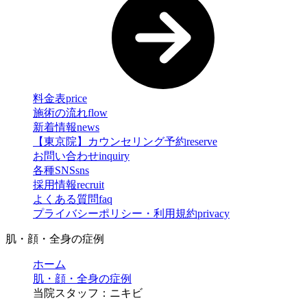
料金表
price
施術の流れ
flow
新着情報
news
【東京院】カウンセリング予約
reserve
お問い合わせ
inquiry
各種SNS
sns
採用情報
recruit
よくある質問
faq
プライバシーポリシー・利用規約
privacy
肌・顔・全身の症例
ホーム
肌・顔・全身の症例
当院スタッフ：ニキビ