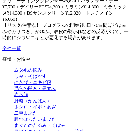
ォリエーティングクレンザー¥6,820＋バランサートナー
¥7,700＋デイリーPD¥24,200＋ミラミン¥14,300＋ミラミック
ス¥14,300＋BSサンスクリーン¥12,320＋トレチノイン
¥6,050）
【リスク/注意点】 プログラムの開始後3日〜6週間ほどは赤
みやカサつき、かゆみ、表皮の剥がれなどの反応が出て、一
時的にシワやニキビが悪化する場合があります。
全件一覧
症状・お悩み
ムダ毛の悩み
しみ・そばかす
にきび・ニキビ痕
毛穴の開き・黒ずみ
赤ら顔
肝斑（かんぱん）
ホクロ・イボ・あざ
二重まぶた
腫れぼったいまぶた
まぶたのたるみ・くぼみ