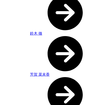
鈴木 徹
芳賀 菜未香