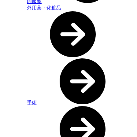
内服薬
外用薬・化粧品
手術