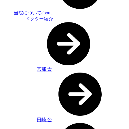
当院について
about
ドクター紹介
宮部 崇
田崎 公