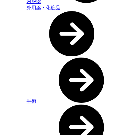
内服薬
外用薬・化粧品
手術