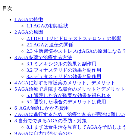
目次
1
AGAの特徴
1.1
AGAの初期症状
2
AGAの原因
2.1
DHT（ジヒドロテストステロン）の影響
2.2
AGAと遺伝の関係
2.3
生活習慣やストレスはAGAの原因になる？
3
AGAを薬で治療する方法
3.1
ミノキシジルの効果と副作用
3.2
フィナステリドの効果と副作用
3.3
デュタステリドの効果と副作用
4
AGAに対する市販薬のメリット、デメリット
5
AGA治療で通院する場合のメリットとデメリット
5.1
通院した方が確実な効果を得られる
5.2
通院した場合のデメリットは費用
6
AGA治療にかかる費用
7
AGAは進行するため、治療できるが完治は難しい
8
自分でできるAGAの予防・対策
8.1
まずは食生活を見直してAGAを予防しよう
9
AGAは自力で治せるのか