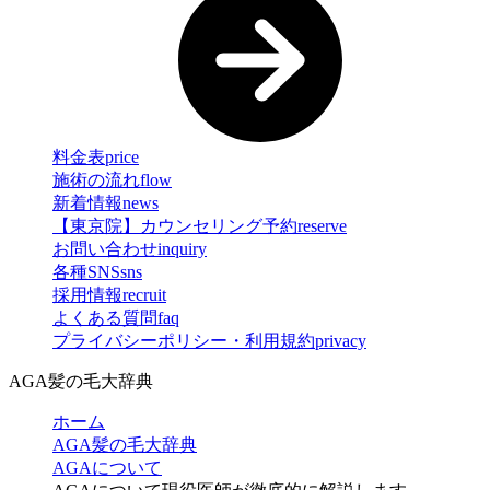
料金表
price
施術の流れ
flow
新着情報
news
【東京院】カウンセリング予約
reserve
お問い合わせ
inquiry
各種SNS
sns
採用情報
recruit
よくある質問
faq
プライバシーポリシー・利用規約
privacy
AGA髪の毛大辞典
ホーム
AGA髪の毛大辞典
AGAについて