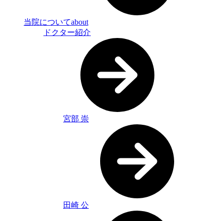
当院について
about
ドクター紹介
宮部 崇
田崎 公