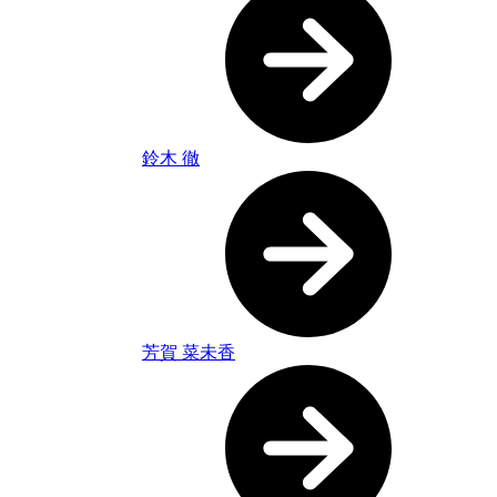
鈴木 徹
芳賀 菜未香