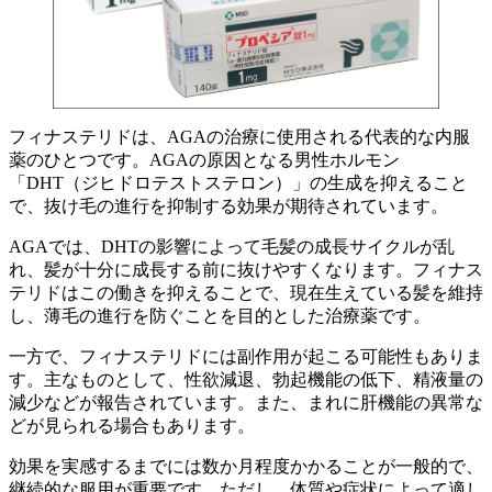
フィナステリドは、AGAの治療に使用される代表的な内服
薬のひとつです。AGAの原因となる男性ホルモン
「DHT（ジヒドロテストステロン）」の生成を抑えること
で、抜け毛の進行を抑制する効果が期待されています。
AGAでは、DHTの影響によって毛髪の成長サイクルが乱
れ、髪が十分に成長する前に抜けやすくなります。フィナス
テリドはこの働きを抑えることで、現在生えている髪を維持
し、薄毛の進行を防ぐことを目的とした治療薬です。
一方で、フィナステリドには副作用が起こる可能性もありま
す。主なものとして、性欲減退、勃起機能の低下、精液量の
減少などが報告されています。また、まれに肝機能の異常な
どが見られる場合もあります。
効果を実感するまでには数か月程度かかることが一般的で、
継続的な服用が重要です。ただし、体質や症状によって適し