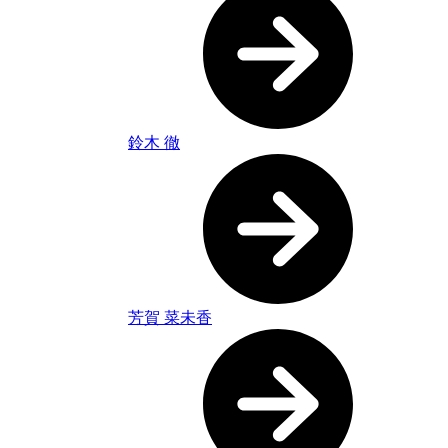
鈴木 徹
芳賀 菜未香