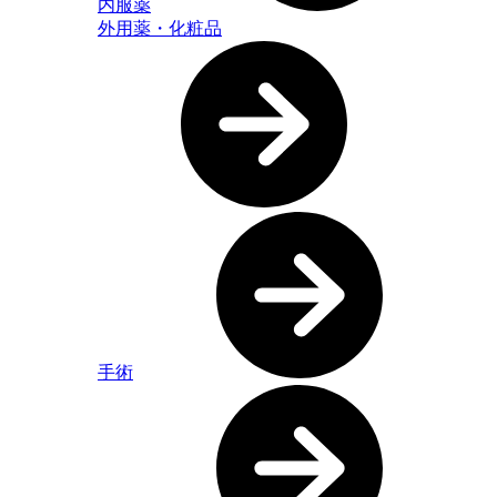
内服薬
外用薬・化粧品
手術