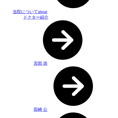
当院について
about
ドクター紹介
宮部 崇
田崎 公