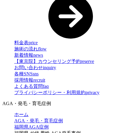
料金表
price
施術の流れ
flow
新着情報
news
【東京院】カウンセリング予約
reserve
お問い合わせ
inquiry
各種SNS
sns
採用情報
recruit
よくある質問
faq
プライバシーポリシー・利用規約
privacy
AGA・発毛・育毛症例
ホーム
AGA・発毛・育毛症例
福岡県AGA症例