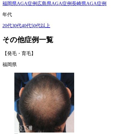
福岡県AGA症例
広島県AGA症例
長崎県AGA症例
年代
20代
30代
40代
50代以上
その他症例一覧
【発毛・育毛】
福岡県