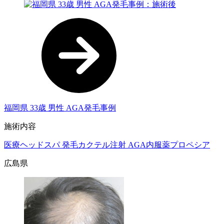
福岡県 33歳 男性 AGA発毛事例
施術内容
医療ヘッドスパ
発毛カクテル注射
AGA内服薬プロペシア
広島県