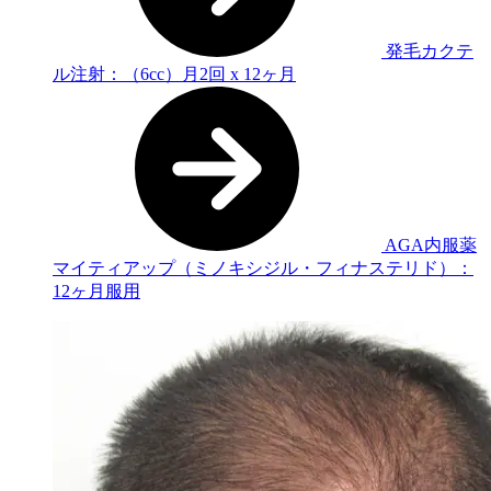
発毛カクテ
ル注射：（6cc）月2回 x 12ヶ月
AGA内服薬
マイティアップ（ミノキシジル・フィナステリド）：
12ヶ月服用