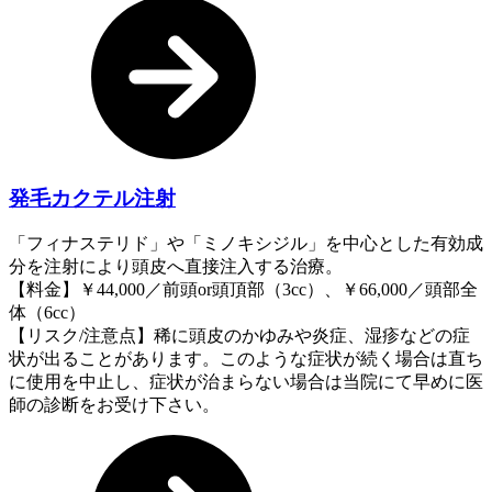
発毛カクテル注射
「フィナステリド」や「ミノキシジル」を中心とした有効成
分を注射により頭皮へ直接注入する治療。
【料金】￥44,000／前頭or頭頂部（3cc）、￥66,000／頭部全
体（6cc）
【リスク/注意点】稀に頭皮のかゆみや炎症、湿疹などの症
状が出ることがあります。このような症状が続く場合は直ち
に使用を中止し、症状が治まらない場合は当院にて早めに医
師の診断をお受け下さい。