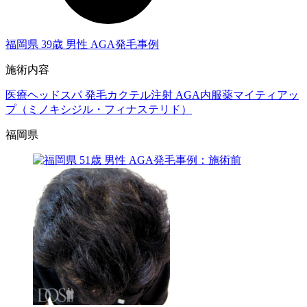
福岡県 39歳 男性 AGA発毛事例
施術内容
医療ヘッドスパ
発毛カクテル注射
AGA内服薬マイティアッ
プ（ミノキシジル・フィナステリド）
福岡県