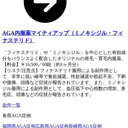
AGA内服薬マイティアップ（ミノキシジル・フィ
ナステリド）
「フィナステリド」や「ミノキシジル」を中心とした有効成
分をバランスよく配合したオリジナルの発毛・育毛内服薬。
【料金】￥16,500／60錠（約1ヶ月分）
【リスク/注意点】フィナステリド服用による副作用とし
て、非常に低い確率で食欲減退、性欲減退や勃起不全、下痢
や腹痛、頭痛など症状が報告されています。また、ミノキシ
ジル服用による副作用として、血圧低下や心拍数の増加、多
毛症、頭痛などの症状が報告されています。
全件一覧
各県AGA症例
福岡県AGA症例
広島県AGA症例
長崎県AGA症例