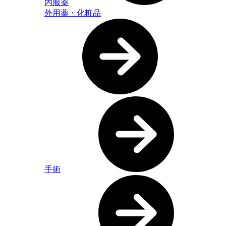
内服薬
外用薬・化粧品
手術