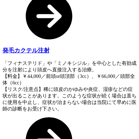
発毛カクテル注射
「フィナステリド」や「ミノキシジル」を中心とした有効成
分を注射により頭皮へ直接注入する治療。
【料金】￥44,000／前頭or頭頂部（3cc）、￥66,000／頭部全
体（6cc）
【リスク/注意点】稀に頭皮のかゆみや炎症、湿疹などの症
状が出ることがあります。このような症状が続く場合は直ち
に使用を中止し、症状が治まらない場合は当院にて早めに医
師の診断をお受け下さい。