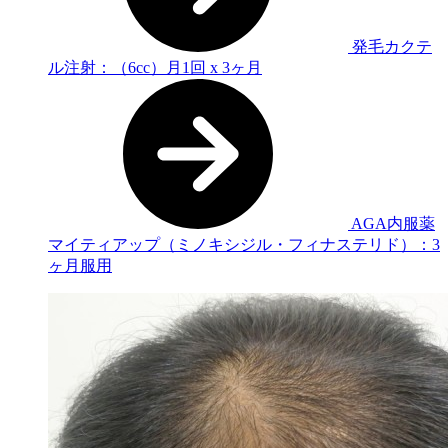
発毛カクテ
ル注射：（6cc）月1回 x 3ヶ月
AGA内服薬
マイティアップ（ミノキシジル・フィナステリド）：3
ヶ月服用