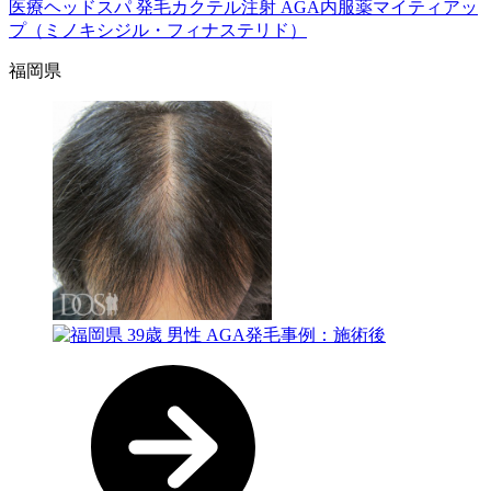
医療ヘッドスパ
発毛カクテル注射
AGA内服薬マイティアッ
プ（ミノキシジル・フィナステリド）
福岡県