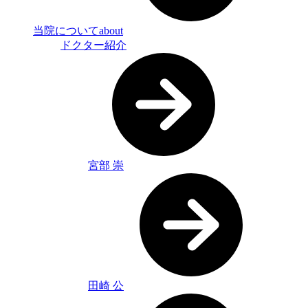
当院について
about
ドクター紹介
宮部 崇
田崎 公