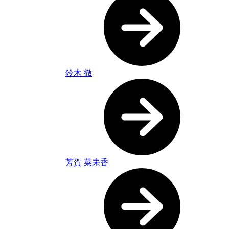
鈴木 徹
芳賀 菜未香