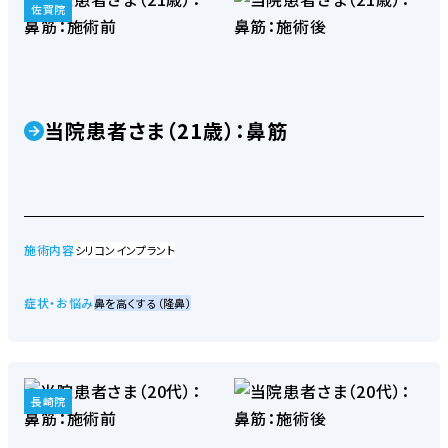
佐賀院
当院患者さま（21歳）：鼻筋
施術内容
シリコンインプラント
症状・お悩み
鼻を高くする（隆鼻）
長崎院