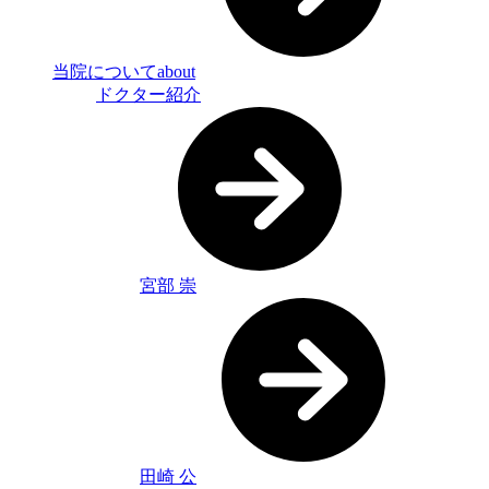
当院について
about
ドクター紹介
宮部 崇
田崎 公