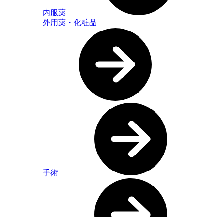
内服薬
外用薬・化粧品
手術