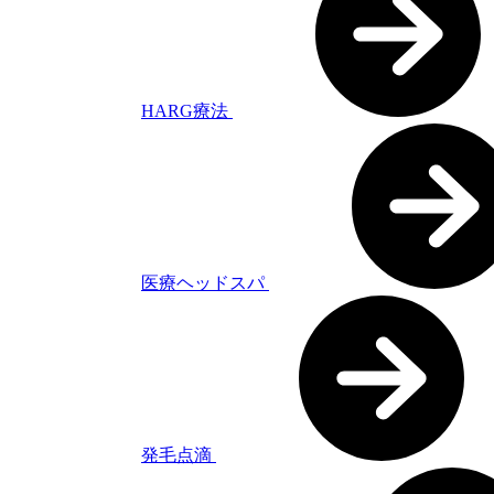
HARG療法
医療ヘッドスパ
発毛点滴