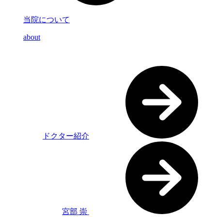
当院について
about
ドクター紹介
宮部 崇