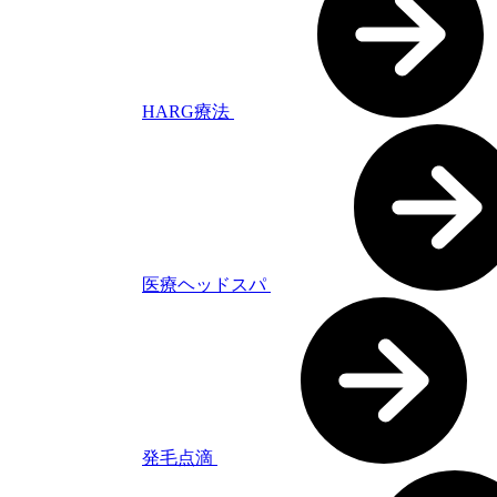
HARG療法
医療ヘッドスパ
発毛点滴