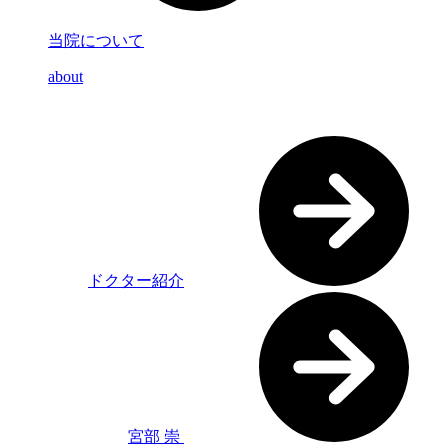
当院について
about
ドクター紹介
宮部 崇