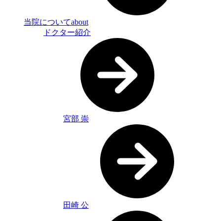
当院について
about
ドクター紹介
宮部 崇
田崎 公