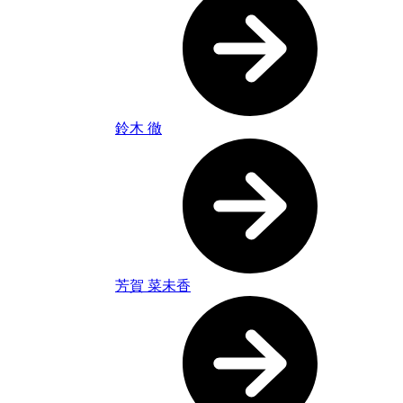
鈴木 徹
芳賀 菜未香