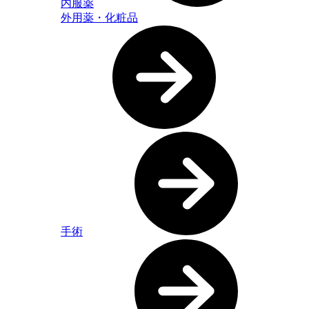
内服薬
外用薬・化粧品
手術