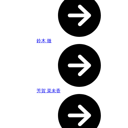
鈴木 徹
芳賀 菜未香