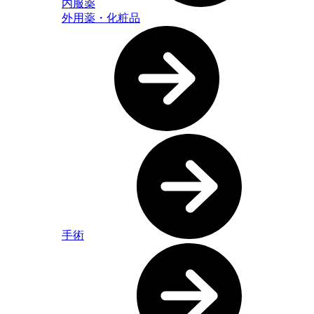
内服薬
外用薬・化粧品
手術