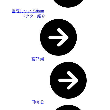
当院について
about
ドクター紹介
宮部 崇
田崎 公