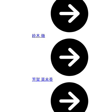
鈴木 徹
芳賀 菜未香