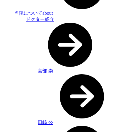
当院について
about
ドクター紹介
宮部 崇
田崎 公