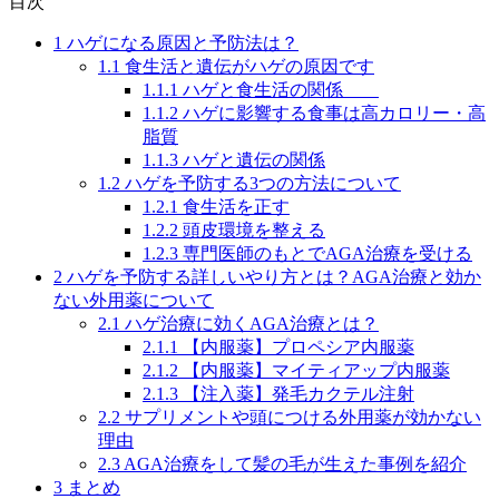
目次
1
ハゲになる原因と予防法は？
1.1
食生活と遺伝がハゲの原因です
1.1.1
ハゲと食生活の関係
1.1.2
ハゲに影響する食事は高カロリー・高
脂質
1.1.3
ハゲと遺伝の関係
1.2
ハゲを予防する3つの方法について
1.2.1
食生活を正す
1.2.2
頭皮環境を整える
1.2.3
専門医師のもとでAGA治療を受ける
2
ハゲを予防する詳しいやり方とは？AGA治療と効か
ない外用薬について
2.1
ハゲ治療に効くAGA治療とは？
2.1.1
【内服薬】プロペシア内服薬
2.1.2
【内服薬】マイティアップ内服薬
2.1.3
【注入薬】発毛カクテル注射
2.2
サプリメントや頭につける外用薬が効かない
理由
2.3
AGA治療をして髪の毛が生えた事例を紹介
3
まとめ