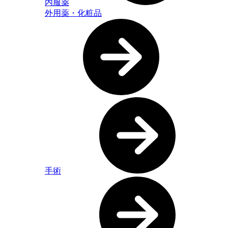
内服薬
外用薬・化粧品
手術