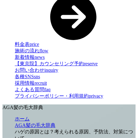
料金表
price
施術の流れ
flow
新着情報
news
【東京院】カウンセリング予約
reserve
お問い合わせ
inquiry
各種SNS
sns
採用情報
recruit
よくある質問
faq
プライバシーポリシー・利用規約
privacy
AGA髪の毛大辞典
ホーム
AGA髪の毛大辞典
ハゲの原因とは？考えられる原因、予防法、対策につ