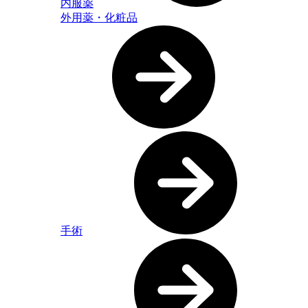
内服薬
外用薬・化粧品
手術