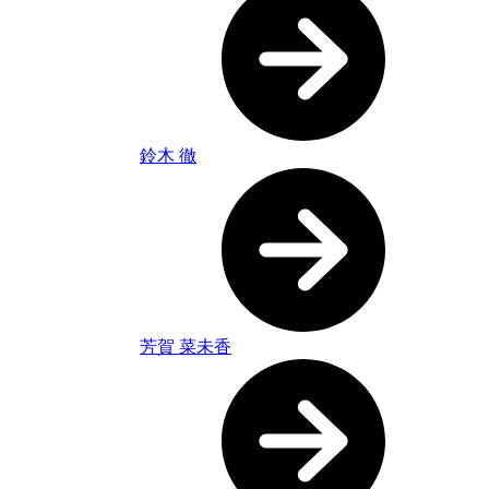
鈴木 徹
芳賀 菜未香