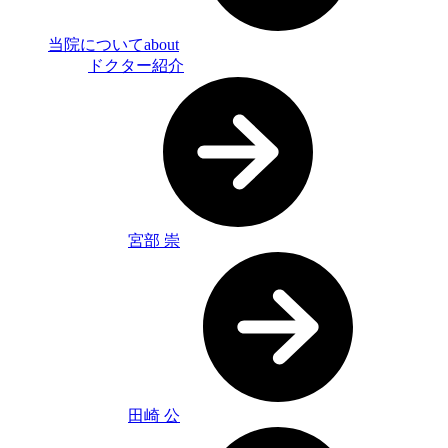
当院について
about
ドクター紹介
宮部 崇
田崎 公