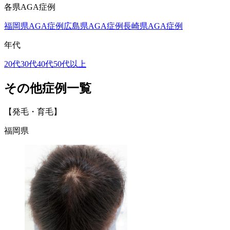
各県AGA症例
福岡県AGA症例
広島県AGA症例
長崎県AGA症例
年代
20代
30代
40代
50代以上
その他症例一覧
【発毛・育毛】
福岡県