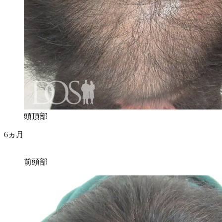
頭頂部
6ヵ月
前頭部